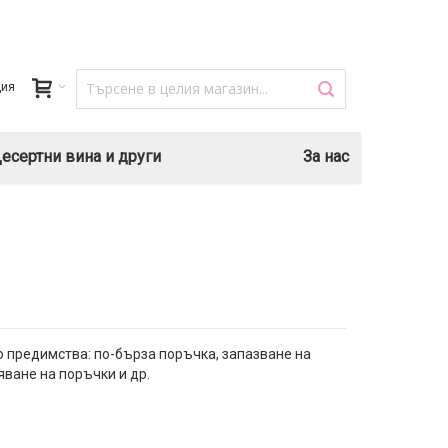
ция
есертни вина и други
За нас
 предимства: по-бърза поръчка, запазване на
яване на поръчки и др.