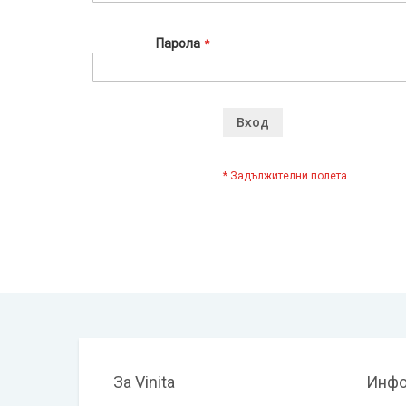
Парола
Вход
За Vinita
Инфо