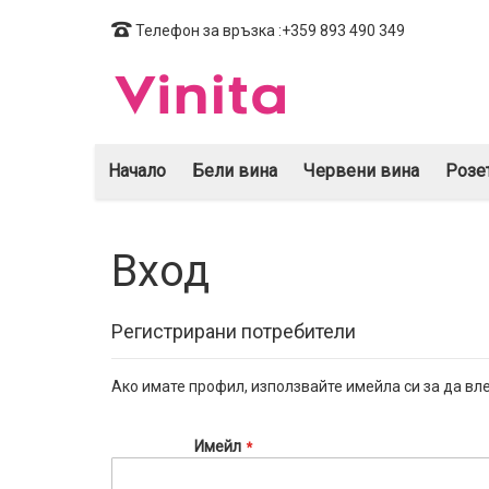
Прескачане
Телефон за връзка :+359 893 490 349
към
съдържанието
Начало
Бели вина
Червени вина
Розе
Вход
Регистрирани потребители
Ако имате профил, използвайте имейла си за да вле
Имейл