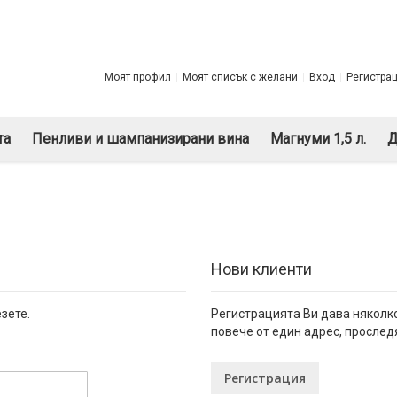
Моят профил
Моят списък с желани
Вход
Регистра
та
Пенливи и шампанизирани вина
Магнуми 1,5 л.
Д
Нови клиенти
зете.
Регистрацията Ви дава няколко
повече от един адрес, прослед
Регистрация