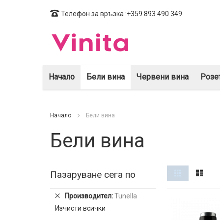
Прескачане
Телефон за връзка :+359 893 490 349
към
съдържанието
Начало
Бели вина
Червени вина
Розе
Начало
Бели вина
Бели вина
Виж
Решетка
Спи
Пазаруване сега по
като
Премахнете
Производител
Tunella
този
Изчисти всички
елемент