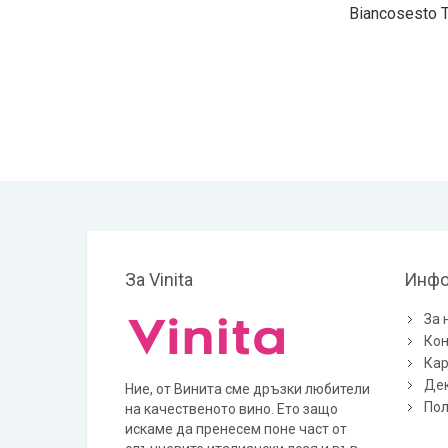
Biancosesto T
За Vinita
Инфо
За 
Кон
Кар
Дек
Ние, от Винита сме дръзки любители
Пол
на качественото вино. Ето защо
искаме да пренесем поне част от