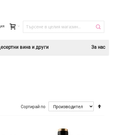
ция
есертни вина и други
За нас
Настрой
Сортирай по
низходяща
посока