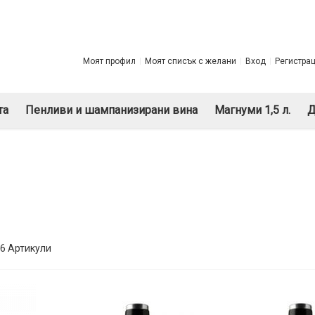
Моят профил
Моят списък с желани
Вход
Регистра
та
Пенливи и шампанизирани вина
Магнуми 1,5 л.
Д
сък
6
Артикули